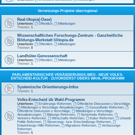
Vernetzungs-Projekte überregional
Real-Utopia(-Oase)
Unterforen:
Öffentlich
,
Mitteilungen
Themen:
1
Wissenschaftliches Forschungs-Zentrum - Ganzheitliche
Bildungs-Werkstatt lilitopia.de
Unterforen:
Öffentlich
,
Mitteilungen
Themen:
8
Landhüter-Genossenschaft
Unterforen:
Öffentlich
,
Mitteilungen
Themen:
1
PARLAMENTARISCHER VERÄNDERUNGS-WEG - NEUE VOLKS-
ENTSCHEID-KULTUR - ZUVORDERST ÜBERS WAHL-PROGRAMM
Systemische Orientierungs-Infos
Themen:
1
Volks-Entscheid üb Wahl-Programm
Unterforen:
Ernährungs-Reformen
,
Öffentliche Diskussion u Vorschläge
,
Mitteilungen u Vorschlags-Aktualisierungen
,
Gesundheits-Reformen
,
Öffentliche Diskussion u Vorschläge
,
Mitteilungen u Vorschlags-
Aktualisierungen
,
Bildungs-Reformen
,
Sicherheits-Reformen
,
Verkehrs-Reformen
,
Wirtschafts-Reformen
,
Kultur-Reformen
,
Umwelt-
Politik-Reformen
,
Steuerungs- bzw. Entscheidungs-Reformen
,
Entwicklungs-Hilfe-Reformen
,
Migrations-Reformen
,
Verfassungs-
Reformen
Themen:
5