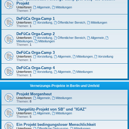
Projekt
Unterforen:
Allgemein
,
Mitteilungen
Themen:
7
DeFüCa Orga-Camp 1
Unterforen:
Vorstellung
,
Öffentlicher Bereich
,
Mitteilungen
Themen:
1
DeFüCa Orga-Camp 2
Unterforen:
Vorstellung
,
Öffentlicher Bereich
,
Allgemein
,
Mitteilungen
,
Mitteilungen
Themen:
1
DeFüCa Orga-Camp 3
Unterforen:
Vorstellung
,
Allgemein
,
Mitteilungen
,
Vorstellung
Themen:
1
DeFüCa Orga-Camp 4
Unterforen:
Vorstellung
,
Allgemein
,
Mitteilungen
Themen:
1
Vernetzungs-Projekte in Berlin und Umfeld
Projekt Morgenheut
Unterforen:
Allgemein
,
Mitteilungen
Themen:
8
"Dargelütz-Projekt von SB" und "IGAZ"
Unterforen:
Allgemein
,
Mitteilungen
Themen:
5
Ein Projekt bedingungsloser Menschlichkeit
Unterforen:
Öffentliche Diskussion
,
MItteilungen