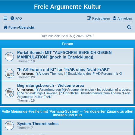
Freie Argumente Kultur
FAQ
Registrieren
Anmelden
S
Foren-Übersicht
u
Aktuelle Zeit: So 9. Aug 2026, 12:49
c
Forum
h
Portal-Bereich MIT "AUFSCHREI-BEREICH GEGEN
e
MANIPULATION" ((noch in Entwicklung))
Themen:
18
"FrAK-Forum mit KI" für "FrAK ohne Nicht-FrAK!"
Unterforen:
Andere Themen
,
Entwicklung des FrAK-Forums mit KI
Themen:
28
Begrüßungsbereich - Welcome area
Unterforen:
Vorstellung von Mit-Argumentierenden - Introduction of arguers
,
Veranstaltungs-Hinweise
,
Öffentliche Diskutierbarkeit zum Thema "Freie
Argumente-Kultur FrAK"
Themen:
15
Volle Meinungs-Freiheit mit 'Vorhang-System' -- frei dosierter Zugang zu allen
Inhalten und AGs
System-Theoretisches
Themen:
7