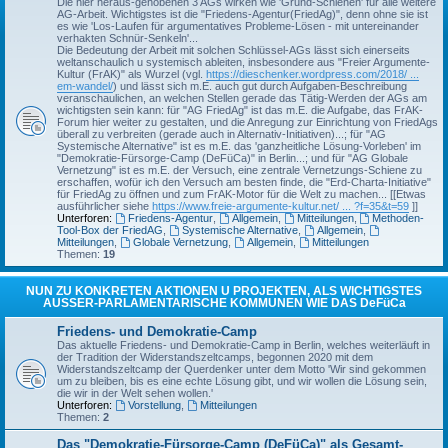
Die hier heraus-gehobenen 3 AGs wirken wie 'Grund-Schienen' für alle weitere
AG-Arbeit. Wichtigstes ist die "Friedens-Agentur(FriedAg)", denn ohne sie ist
es wie 'Los-Laufen für argumentatives Probleme-Lösen - mit untereinander
verhakten Schnür-Senkeln'...
Die Bedeutung der Arbeit mit solchen Schlüssel-AGs lässt sich einerseits
weltanschaulich u systemisch ableiten, insbesondere aus "Freier Argumente-
Kultur (FrAK)" als Wurzel (vgl.
https://dieschenker.wordpress.com/2018/ ...
em-wandel/
) und lässt sich m.E. auch gut durch Aufgaben-Beschreibung
veranschaulichen, an welchen Stellen gerade das Tätig-Werden der AGs am
wichtigsten sein kann: für "AG FriedAg" ist das m.E. die Aufgabe, das FrAK-
Forum hier weiter zu gestalten, und die Anregung zur Einrichtung von FriedAgs
überall zu verbreiten (gerade auch in Alternativ-Initiativen)...; für "AG
Systemische Alternative" ist es m.E. das 'ganzheitliche Lösung-Vorleben' im
"Demokratie-Fürsorge-Camp (DeFüCa)" in Berlin...; und für "AG Globale
Vernetzung" ist es m.E. der Versuch, eine zentrale Vernetzungs-Schiene zu
erschaffen, wofür ich den Versuch am besten finde, die "Erd-Charta-Initiative"
für FriedAg zu öffnen und zum FrAK-Motor für die Welt zu machen... [[Etwas
ausführlicher siehe
https://www.freie-argumente-kultur.net/ ... ?f=35&t=59
]]
Unterforen:
Friedens-Agentur
,
Allgemein
,
Mitteilungen
,
Methoden-
Tool-Box der FriedAG
,
Systemische Alternative
,
Allgemein
,
Mitteilungen
,
Globale Vernetzung
,
Allgemein
,
Mitteilungen
Themen:
19
NUN ZU KONKRETEN AKTIONEN U PROJEKTEN, ALS WICHTIGSTES
AUSSER-PARLAMENTARISCHE KOMMUNEN WIE DAS DeFüCa
Friedens- und Demokratie-Camp
Das aktuelle Friedens- und Demokratie-Camp in Berlin, welches weiterläuft in
der Tradition der Widerstandszeltcamps, begonnen 2020 mit dem
Widerstandszeltcamp der Querdenker unter dem Motto 'Wir sind gekommen
um zu bleiben, bis es eine echte Lösung gibt, und wir wollen die Lösung sein,
die wir in der Welt sehen wollen.'
Unterforen:
Vorstellung
,
Mitteilungen
Themen:
2
Das "Demokratie-Fürsorge-Camp (DeFüCa)" als Gesamt-