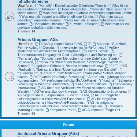
Inhalts-Bereiche
Unterforen:
'Vorhalle' - Demokratische Offenheits-Theorie
,
Alles hinter
weg-ziehbaren Vorhängen
,
Poesie/Gedichte
,
Was der Staat zu schlimm
finden könnte
,
Was man als religiöse Gefühle verletzend empfinden könnte
,
Was man als sexuell anstößig empfinden könnte
,
Was man als zu
gewaltsam empfinden könnte
,
Was man als zu unästhetisch empfinden
könnte
,
Unerlaubte Utopien?
,
Zu wilde Fantasien?
,
Was man als zu
unwissenschaftlich ablehnen mag
Themen:
14
Arbeits-Gruppen AGs
Unterforen:
Freie Argumente-Kultur FrAK
,
IT
,
Autarkie - Ganzheitl.
Perma-Kultur
,
Corona
,
Inner-systemische Reformen
,
Außer-
systemischer Wandel bzw. Metamorphose
,
Lebens-Schule
,
Transformations-Umgang mit Geld u Vermögen, Land-Befreiung etc
,
"Terrania", das "Bündnis freier Menschen für freie Erde" statt Staats-
Strukturen
,
""NS4F" u "Weltrat der Weisen": Soziobiologie, "Wohlfühl-
Stimme", "aufgeklärte Schenker-Bonobo-Kommunen" usw
,
"F4F" u "XR
(Radicals)": "Satyagraha fürs (Über-)Leben" im Sinne von Gandhi?
,
"Querdenker", "Gerade-" u "Weiterdenker": emanzipative Schnitt-Mengen
nutzen
,
Die "Gandhi-Nachfolge-Bewegung", "Arche" etc.: gläubige Anarcho-
Kommunisten
,
FreieArgumenteKultur(FrAK)-Partei
,
"H.e.l.f.a", "Schenker-
Bewegung" u Wesens-Verwandtes
,
"Erd-Charta"-Initiative
,
Truthparency
International
,
AG über das Verhältnis zw Einzel-Aktionen und Struktur-
Wandel
,
AG Veranstaltungs-Hinweise
,
AG Organisations-Strukturen
,
AG Vegetarismus - Veganismus - Fleisch-Essen
,
AG für möglichst
unideologischen u inklusiven Anti-Faschismus
,
AG für möglichst
unideologischen u inklusiven Anti-Rassismus
,
AG für möglichst
unideologische und inklusive Geschlechter-Emanzipation
,
Freilernen
Marburg Ostkreis
,
Kompetenz-Partei
,
AG Autonomer Pflege-Ort
Themen:
66
Forum
Schlüssel-Arbeits-Gruppen(AGs)