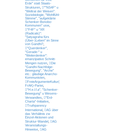
Erde" statt Staats-
Strukturen
,
""NS4F" u
"Weltrat der Weisen":
Soziobiologie, "Wohlfühl-
Stimme", "aufgeklärte
Schenker-Bonobo-
Kommunen" usw
,
"F4F" u "XR
(Radicals)":
"Satyagraha fürs
(Über-)Leben" im Sinne
von Gandhi?
,
"Querdenker",
"Gerade-" u
"Weiterdenker":
emanzipative Schnitt-
Mengen nutzen
,
Die
"Gandhi-Nachfolge-
Bewegung", "Arche"
etc.: gläubige Anarcho-
Kommunisten
,
FreieArgumenteKultur(
FrAK)-Partei
,
"H.e.l.f.a", "Schenker-
Bewegung" u Wesens-
Verwandtes
,
"Erd-
Charta"-Initiative
,
Truthparency
International
,
AG über
das Verhältnis zw
Einzel-Aktionen und
Struktur-Wandel
,
AG
Veranstaltungs-
Hinweise
,
AG