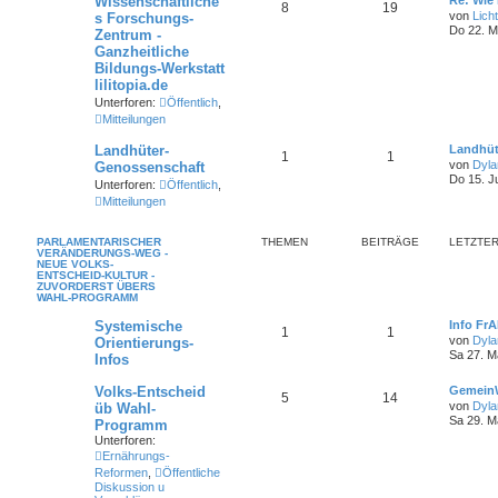
Wissenschaftliche
8
19
von
Lich
s Forschungs-
Do 22. M
Zentrum -
Ganzheitliche
Bildungs-Werkstatt
lilitopia.de
Unterforen:
Öffentlich
,
Mitteilungen
Landhüter-
Landhüt
1
1
von
Dyla
Genossenschaft
Do 15. J
Unterforen:
Öffentlich
,
Mitteilungen
PARLAMENTARISCHER
THEMEN
BEITRÄGE
LETZTER
VERÄNDERUNGS-WEG -
NEUE VOLKS-
ENTSCHEID-KULTUR -
ZUVORDERST ÜBERS
WAHL-PROGRAMM
Systemische
Info Fr
1
1
von
Dyla
Orientierungs-
Sa 27. M
Infos
Volks-Entscheid
Gemein
5
14
von
Dyla
üb Wahl-
Sa 29. M
Programm
Unterforen:
Ernährungs-
Reformen
,
Öffentliche
Diskussion u