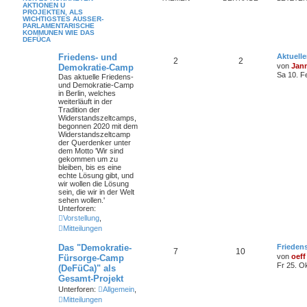
AKTIONEN U
PROJEKTEN, ALS
WICHTIGSTES AUSSER-
PARLAMENTARISCHE
KOMMUNEN WIE DAS
DEFÜCA
Friedens- und
Aktuell
2
2
von
Jan
Demokratie-Camp
Sa 10. F
Das aktuelle Friedens-
und Demokratie-Camp
in Berlin, welches
weiterläuft in der
Tradition der
Widerstandszeltcamps,
begonnen 2020 mit dem
Widerstandszeltcamp
der Querdenker unter
dem Motto 'Wir sind
gekommen um zu
bleiben, bis es eine
echte Lösung gibt, und
wir wollen die Lösung
sein, die wir in der Welt
sehen wollen.'
Unterforen:
Vorstellung
,
Mitteilungen
Das "Demokratie-
Frieden
7
10
von
oeff
Fürsorge-Camp
Fr 25. O
(DeFüCa)" als
Gesamt-Projekt
Unterforen:
Allgemein
,
Mitteilungen