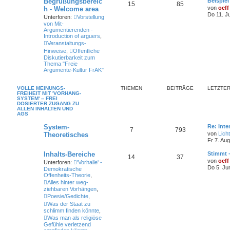
Begrüßungsbereic
Beispiel
15
85
von
oeff
h - Welcome area
Do 11. J
Unterforen:
Vorstellung
von Mit-
Argumentierenden -
Introduction of arguers
,
Veranstaltungs-
Hinweise
,
Öffentliche
Diskutierbarkeit zum
Thema "Freie
Argumente-Kultur FrAK"
VOLLE MEINUNGS-
THEMEN
BEITRÄGE
LETZTER
FREIHEIT MIT 'VORHANG-
SYSTEM' -- FREI
DOSIERTER ZUGANG ZU
ALLEN INHALTEN UND
AGS
System-
Re: Int
7
793
von
Lich
Theoretisches
Fr 7. Au
Inhalts-Bereiche
Stimmt 
14
37
von
oeff
Unterforen:
'Vorhalle' -
Do 5. Ju
Demokratische
Offenheits-Theorie
,
Alles hinter weg-
ziehbaren Vorhängen
,
Poesie/Gedichte
,
Was der Staat zu
schlimm finden könnte
,
Was man als religiöse
Gefühle verletzend