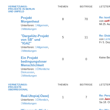
VERNETZUNGS-
THEMEN
BEITRÄGE
LETZTER
PROJEKTE IN BERLIN
UND UMFELD
Projekt
Re: konf
8
70
von
oeff
Morgenheut
Mi 25. A
Unterforen:
Allgemein
,
Mitteilungen
"Dargelütz-Projekt
Re: Dis
5
11
von
Lich
von SB" und
Fr 5. De
"IGAZ"
Unterforen:
Allgemein
,
Mitteilungen
Ein Projekt
Keine Be
0
0
bedingungsloser
Menschlichkeit
Unterforen:
Öffentliche
Diskussion
,
MItteilungen
VERNETZUNGS-
THEMEN
BEITRÄGE
LETZTER
PROJEKTE
ÜBERREGIONAL
Real-Utopia(-Oase)
Re: Per
1
7
von
Jan
Unterforen:
Öffentlich
,
Sa 18. O
Mitteilungen
Re: Wie