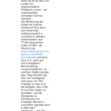
ohne sie ist es wie 'Los-
Laufen für
argumentatives
Probleme-Lösen - mit
untereinander
verhakten Schnür-
Senkeln'...
Die Bedeutung der
Arbeit mit solchen
Schlüssel-AGs lässt
sich einerseits
weltanschaulich u
systemisch ableiten,
insbesondere aus
"Freier Argumente-
Kultur (FrAK)" als
Wurzel (vgl.
https://dieschenker.wor
dpress.com/2018/ ...
em-wandel/
) und lässt
sich m.E. auch gut
durch Aufgaben-
Beschreibung
veranschaulichen, an
welchen Stellen gerade
das Tätig-Werden der
AGs am wichtigsten
sein kann: für "AG
FriedAg" ist das m.E.
die Aufgabe, das FrAK-
Forum hier weiter zu
gestalten, und die
Anregung zur
Einrichtung von
FriedAgs überall zu
verbreiten (gerade auch
in Alternativ-
Initiativen)...; für "AG