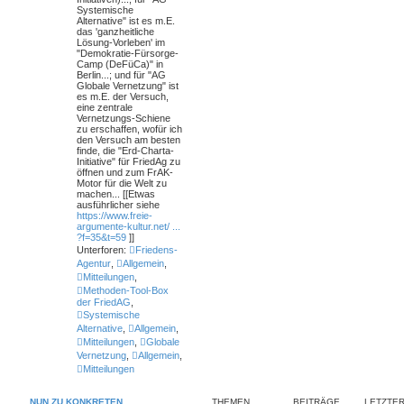
Systemische
Alternative" ist es m.E.
das 'ganzheitliche
Lösung-Vorleben' im
"Demokratie-Fürsorge-
Camp (DeFüCa)" in
Berlin...; und für "AG
Globale Vernetzung" ist
es m.E. der Versuch,
eine zentrale
Vernetzungs-Schiene
zu erschaffen, wofür ich
den Versuch am besten
finde, die "Erd-Charta-
Initiative" für FriedAg zu
öffnen und zum FrAK-
Motor für die Welt zu
machen... [[Etwas
ausführlicher siehe
https://www.freie-
argumente-kultur.net/ ...
?f=35&t=59
]]
Unterforen:
Friedens-
Agentur
,
Allgemein
,
Mitteilungen
,
Methoden-Tool-Box
der FriedAG
,
Systemische
Alternative
,
Allgemein
,
Mitteilungen
,
Globale
Vernetzung
,
Allgemein
,
Mitteilungen
NUN ZU KONKRETEN
THEMEN
BEITRÄGE
LETZTER