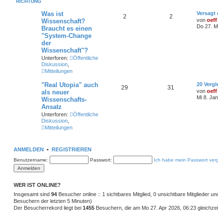
RICHTUNG
Was ist
Versagt
2
2
von
oeff
Wissenschaft?
Do 27. M
Braucht es einen
"System-Change
der
Wissenschaft"?
Unterforen:
Öffentliche
Diskussion
,
Mitteilungen
"Real Utopia" auch
20 Verg
29
31
von
oeff
als neuer
Mi 8. Ja
Wissenschafts-
Ansatz
Unterforen:
Öffentliche
Diskussion
,
Mitteilungen
ANMELDEN
•
REGISTRIEREN
Benutzername:
Passwort:
Ich habe mein Passwort ver
WER IST ONLINE?
Insgesamt sind
94
Besucher online :: 1 sichtbares Mitglied, 0 unsichtbare Mitglieder u
Besuchern der letzten 5 Minuten)
Der Besucherrekord liegt bei
1455
Besuchern, die am Mo 27. Apr 2026, 06:23 gleichzeit