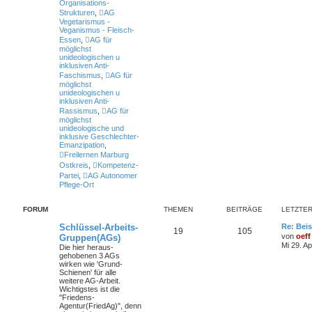
Organisations-
Strukturen
,
AG
Vegetarismus -
Veganismus - Fleisch-
Essen
,
AG für
möglichst
unideologischen u
inklusiven Anti-
Faschismus
,
AG für
möglichst
unideologischen u
inklusiven Anti-
Rassismus
,
AG für
möglichst
unideologische und
inklusive Geschlechter-
Emanzipation
,
Freilernen Marburg
Ostkreis
,
Kompetenz-
Partei
,
AG Autonomer
Pflege-Ort
FORUM
THEMEN
BEITRÄGE
LETZTER
Schlüssel-Arbeits-
Re: Beis
19
105
von
oeff
Gruppen(AGs)
Mi 29. A
Die hier heraus-
gehobenen 3 AGs
wirken wie 'Grund-
Schienen' für alle
weitere AG-Arbeit.
Wichtigstes ist die
"Friedens-
Agentur(FriedAg)", denn