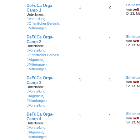
DeFüCa Orga-
Heißeste
1
2
von
oeff
Camp 1
Di 23. M
Unterforen:
Vorstellung
,
Öffentlicher Bereich
,
Mitteilungen
DeFüCa Orga-
Einleitu
1
1
von
oeff
Camp 2
Sa 13. M
Unterforen:
Vorstellung
,
Öffentlicher Bereich
,
Allgemein
,
Mitteilungen
,
Mitteilungen
DeFüCa Orga-
Einleitu
1
1
von
oeff
Camp 3
Sa 13. M
Unterforen:
Vorstellung
,
Allgemein
,
Mitteilungen
,
Vorstellung
DeFüCa Orga-
Einleitu
1
1
von
oeff
Camp 4
Sa 13. M
Unterforen:
Vorstellung
,
Allgemein
,
Mitteilungen