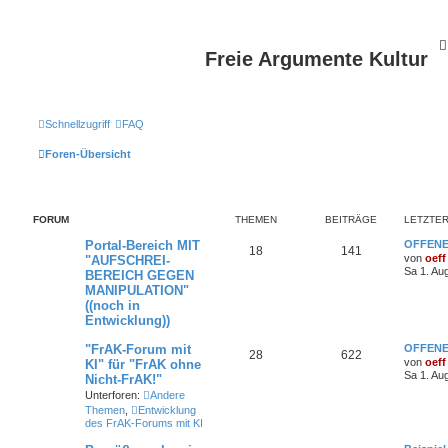
Freie Argumente Kultur
Schnellzugriff
FAQ
Foren-Übersicht
FORUM
THEMEN
BEITRÄGE
LETZTER
Portal-Bereich MIT
OFFENE
18
141
von
oeff
"AUFSCHREI-
Sa 1. Au
BEREICH GEGEN
MANIPULATION"
((noch in
Entwicklung))
"FrAK-Forum mit
OFFENE
28
622
von
oeff
KI" für "FrAK ohne
Sa 1. Au
Nicht-FrAK!"
Unterforen:
Andere
Themen
,
Entwicklung
des FrAK-Forums mit KI