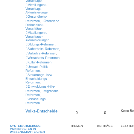
Vorschläge
,
Mitteilungen u
Vorschlags-
Aktualisierungen
,
Gesundheits-
Reformen
,
Öffentliche
Diskussion u
Vorschläge
,
Mitteilungen u
Vorschlags-
Aktualisierungen
,
Bildungs-Reformen
,
Sicherheits-Reformen
,
Verkehrs-Reformen
,
Wirtschafts-Reformen
,
Kultur-Reformen
,
Umwelt-Politik-
Reformen
,
Steuerungs- bzw.
Entscheidungs-
Reformen
,
Entwicklungs-Hilfe-
Reformen
,
Migrations-
Reformen
,
Verfassungs-
Reformen
Volks-Entscheide
Keine Be
0
0
SYSTEMATISIERUNG
THEMEN
BEITRÄGE
LETZTER
VON INHALTEN IN
WISSENSCHAFTLICHER