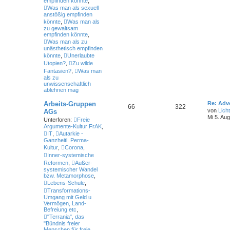
empfinden könnte
,
Was man als sexuell
anstößig empfinden
könnte
,
Was man als
zu gewaltsam
empfinden könnte
,
Was man als zu
unästhetisch empfinden
könnte
,
Unerlaubte
Utopien?
,
Zu wilde
Fantasien?
,
Was man
als zu
unwissenschaftlich
ablehnen mag
Arbeits-Gruppen
Re: Adv
66
322
von
Lich
AGs
Mi 5. Au
Unterforen:
Freie
Argumente-Kultur FrAK
,
IT
,
Autarkie -
Ganzheitl. Perma-
Kultur
,
Corona
,
Inner-systemische
Reformen
,
Außer-
systemischer Wandel
bzw. Metamorphose
,
Lebens-Schule
,
Transformations-
Umgang mit Geld u
Vermögen, Land-
Befreiung etc
,
"Terrania", das
"Bündnis freier
Menschen für freie