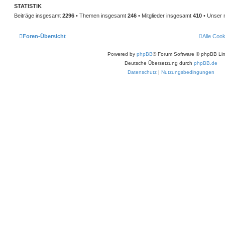
STATISTIK
Beiträge insgesamt
2296
• Themen insgesamt
246
• Mitglieder insgesamt
410
• Unser 
Foren-Übersicht
Alle Coo
Powered by
phpBB
® Forum Software © phpBB Lim
Deutsche Übersetzung durch
phpBB.de
Datenschutz
|
Nutzungsbedingungen