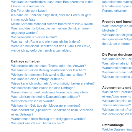
Wie kann ich verhindern, dass mein Benutzername in der
Ich bekomme ständig
Online-Liste auftaucht?
Ich habe eine Spam-E
Die Forenuhr geht falsch!
Forums erhalten!
Ich habe die Zeitzone eingestellt, aber die Forenuhr geht
immer noch falsch!
Freunde und ignori
Meine Sprache steht auf diesem Board nicht zur Auswahl!
Wozu benötige ich di
Was sind das für Bilder, die bei meinem Benutzernamen
Mitglieder?
angezeigt werden?
Wie kann ich Mitglied
Wie verwende ich einen Avatar?
der ignorierten Mitg
Was ist mein Rang und wie kann ich ihn ändern?
den Listen entfernen
Wenn ich bei einem Benutzer auf den E-Mail-Link klicke,
werde ich aufgefordert, mich anzumelden.
Die Foren durchsu
Wie kann ich ein Fo
Beiträge schreiben
Weshalb erhalte ich 
Wie erstelle ich ein neues Thema oder eine Antwort?
Warum bekomme ich b
Wie kann ich einen Beitrag bearbeiten oder löschen?
Wie kann ich nach M
Wie kann ich meinem Beitrag eine Signatur anfügen?
Wie kann ich meine 
Wie kann ich eine Umfrage erstellen?
Wieso kann ich nicht mehr Antwortmöglichkeiten erstellen?
Abonnements und 
Wie bearbeite oder lösche ich eine Umfrage?
Was ist der Untersc
Warum kann ich auf bestimmte Foren nicht zugreifen?
einem Abonnements 
Weshalb kann ich keine Dateianhänge anfügen?
Wie kann ich ein Les
Weshalb wurde ich verwarnt?
Thema abonnieren?
Wie kann ich Beiträge den Moderatoren melden?
Wie kann ich ein Fo
Was bewirkt die „Speichern“-Schaltfläche beim Schreiben
Wie deaktiviere ich
eines Beitrags?
Warum muss mein Beitrag erst freigegeben werden?
Wie markiere ich ein Thema als neu?
Dateianhänge
Welche Dateianhänge