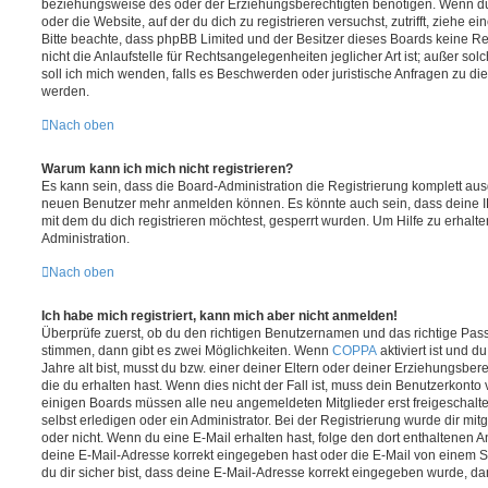
beziehungsweise des oder der Erziehungsberechtigten benötigen. Wenn du di
oder die Website, auf der du dich zu registrieren versuchst, zutrifft, ziehe e
Bitte beachte, dass phpBB Limited und der Besitzer dieses Boards keine 
nicht die Anlaufstelle für Rechtsangelegenheiten jeglicher Art ist; außer so
soll ich mich wenden, falls es Beschwerden oder juristische Anfragen zu d
werden.
Nach oben
Warum kann ich mich nicht registrieren?
Es kann sein, dass die Board-Administration die Registrierung komplett ausg
neuen Benutzer mehr anmelden können. Es könnte auch sein, dass deine 
mit dem du dich registrieren möchtest, gesperrt wurden. Um Hilfe zu erhalt
Administration.
Nach oben
Ich habe mich registriert, kann mich aber nicht anmelden!
Überprüfe zuerst, ob du den richtigen Benutzernamen und das richtige Pa
stimmen, dann gibt es zwei Möglichkeiten. Wenn
COPPA
aktiviert ist und 
Jahre alt bist, musst du bzw. einer deiner Eltern oder deiner Erziehungsbe
die du erhalten hast. Wenn dies nicht der Fall ist, muss dein Benutzerkonto v
einigen Boards müssen alle neu angemeldeten Mitglieder erst freigeschalt
selbst erledigen oder ein Administrator. Bei der Registrierung wurde dir mitget
oder nicht. Wenn du eine E-Mail erhalten hast, folge den dort enthaltenen
deine E-Mail-Adresse korrekt eingegeben hast oder die E-Mail von einem S
du dir sicher bist, dass deine E-Mail-Adresse korrekt eingegeben wurde, dan