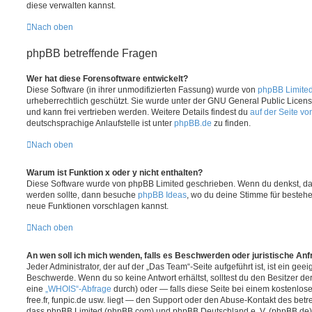
diese verwalten kannst.
Nach oben
phpBB betreffende Fragen
Wer hat diese Forensoftware entwickelt?
Diese Software (in ihrer unmodifizierten Fassung) wurde von
phpBB Limite
urheberrechtlich geschützt. Sie wurde unter der GNU General Public License
und kann frei vertrieben werden. Weitere Details findest du
auf der Seite v
deutschsprachige Anlaufstelle ist unter
phpBB.de
zu finden.
Nach oben
Warum ist Funktion x oder y nicht enthalten?
Diese Software wurde von phpBB Limited geschrieben. Wenn du denkst, das
werden sollte, dann besuche
phpBB Ideas
, wo du deine Stimme für beste
neue Funktionen vorschlagen kannst.
Nach oben
An wen soll ich mich wenden, falls es Beschwerden oder juristische An
Jeder Administrator, der auf der „Das Team“-Seite aufgeführt ist, ist ein geei
Beschwerde. Wenn du so keine Antwort erhältst, solltest du den Besitzer de
eine
„WHOIS“-Abfrage
durch) oder — falls diese Seite bei einem kostenlos
free.fr, funpic.de usw. liegt — den Support oder den Abuse-Kontakt des betr
dass phpBB Limited (phpBB.com) und phpBB Deutschland e. V. (phpBB.de