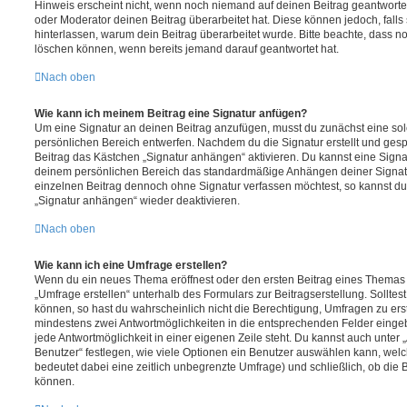
Hinweis erscheint nicht, wenn noch niemand auf deinen Beitrag geantwortet
oder Moderator deinen Beitrag überarbeitet hat. Diese können jedoch, falls s
hinterlassen, warum dein Beitrag überarbeitet wurde. Bitte beachte, dass n
löschen können, wenn bereits jemand darauf geantwortet hat.
Nach oben
Wie kann ich meinem Beitrag eine Signatur anfügen?
Um eine Signatur an deinen Beitrag anzufügen, musst du zunächst eine sol
persönlichen Bereich entwerfen. Nachdem du die Signatur erstellt und gesp
Beitrag das Kästchen „Signatur anhängen“ aktivieren. Du kannst eine Signa
deinem persönlichen Bereich das standardmäßige Anhängen deiner Signatu
einzelnen Beitrag dennoch ohne Signatur verfassen möchtest, so kannst du 
„Signatur anhängen“ wieder deaktivieren.
Nach oben
Wie kann ich eine Umfrage erstellen?
Wenn du ein neues Thema eröffnest oder den ersten Beitrag eines Themas be
„Umfrage erstellen“ unterhalb des Formulars zur Beitragserstellung. Solltes
können, so hast du wahrscheinlich nicht die Berechtigung, Umfragen zu erste
mindestens zwei Antwortmöglichkeiten in die entsprechenden Felder eingeb
jede Antwortmöglichkeit in einer eigenen Zeile steht. Du kannst auch unter
Benutzer“ festlegen, wie viele Optionen ein Benutzer auswählen kann, welche
bedeutet dabei eine zeitlich unbegrenzte Umfrage) und schließlich, ob die
können.