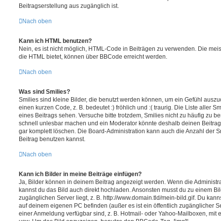
Beitragserstellung aus zugänglich ist.
Nach oben
Kann ich HTML benutzen?
Nein, es ist nicht möglich, HTML-Code in Beiträgen zu verwenden. Die mei
die HTML bietet, können über BBCode erreicht werden.
Nach oben
Was sind Smilies?
Smilies sind kleine Bilder, die benutzt werden können, um ein Gefühl auszu
einen kurzen Code, z. B. bedeutet :) fröhlich und :( traurig. Die Liste aller 
eines Beitrags sehen. Versuche bitte trotzdem, Smilies nicht zu häufig zu b
schnell unlesbar machen und ein Moderator könnte deshalb deinen Beitrag
gar komplett löschen. Die Board-Administration kann auch die Anzahl der S
Beitrag benutzen kannst.
Nach oben
Kann ich Bilder in meine Beiträge einfügen?
Ja, Bilder können in deinem Beitrag angezeigt werden. Wenn die Administra
kannst du das Bild auch direkt hochladen. Ansonsten musst du zu einem Bild
zugänglichen Server liegt, z. B. http://www.domain.tld/mein-bild.gif. Du kann
auf deinem eigenen PC befinden (außer es ist ein öffentlich zugänglicher Se
einer Anmeldung verfügbar sind, z. B. Hotmail- oder Yahoo-Mailboxen, mit