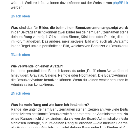
würdest. Weitere Informationen dazu können auf der Website von
phpBB Li
werden.
Nach oben
Was sind das für Bilder, die bei meinem Benutzernamen angezeigt werd
In der Beitragsansicht können zwei Bilder bei deinem Benutzernamen stehen.
deinem Rang verknüpft: Oft sind dies Sterne, Kästchen oder Punkte, die de
im Forum angeben. Das andere, meist größere, Bild wird auch als „Avatar“ b
in der Regel um ein persönliches Bild, welches von Benutzer zu Benutzer unt
Nach oben
Wie verwende ich einen Avatar?
In deinem persönlichen Bereich kannst du unter „Profil“ einen Avatar über 
hinzufügen: Gravatar, Galerie, Remote oder Hochladen. Die Board-Adminis
die Benutzer Avatare benutzen können. Wenn du keinen Avatar benutzen kan
Administration kontaktieren.
Nach oben
Was ist mein Rang und wie kann ich ihn ändern?
Ränge, die unter deinem Benutzernamen stehen, zeigen an, wie viele Beiträg
identifizieren bestimmte Benutzer wie Moderatoren und Administratoren. N
eines Ranges nicht direkt ändern, da sie von der Board-Administration festg
sinnlosen Beiträge, nur um deinen Rang zu erhöhen — die meisten Boards 
ein Moderator oder Administrator wird deinen Rang unter Umständen einfa