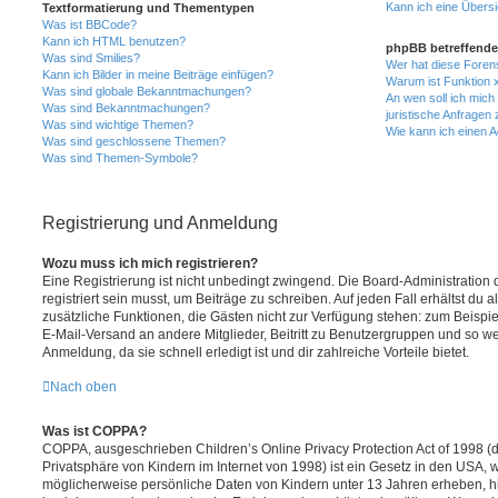
Kann ich eine Übersi
Textformatierung und Thementypen
Was ist BBCode?
Kann ich HTML benutzen?
phpBB betreffende
Was sind Smilies?
Wer hat diese Foren
Kann ich Bilder in meine Beiträge einfügen?
Warum ist Funktion x
Was sind globale Bekanntmachungen?
An wen soll ich mic
Was sind Bekanntmachungen?
juristische Anfragen
Was sind wichtige Themen?
Wie kann ich einen A
Was sind geschlossene Themen?
Was sind Themen-Symbole?
Registrierung und Anmeldung
Wozu muss ich mich registrieren?
Eine Registrierung ist nicht unbedingt zwingend. Die Board-Administration
registriert sein musst, um Beiträge zu schreiben. Auf jeden Fall erhältst du als
zusätzliche Funktionen, die Gästen nicht zur Verfügung stehen: zum Beispiel
E-Mail-Versand an andere Mitglieder, Beitritt zu Benutzergruppen und so wei
Anmeldung, da sie schnell erledigt ist und dir zahlreiche Vorteile bietet.
Nach oben
Was ist COPPA?
COPPA, ausgeschrieben Children’s Online Privacy Protection Act of 1998 (
Privatsphäre von Kindern im Internet von 1998) ist ein Gesetz in den USA, w
möglicherweise persönliche Daten von Kindern unter 13 Jahren erheben, h