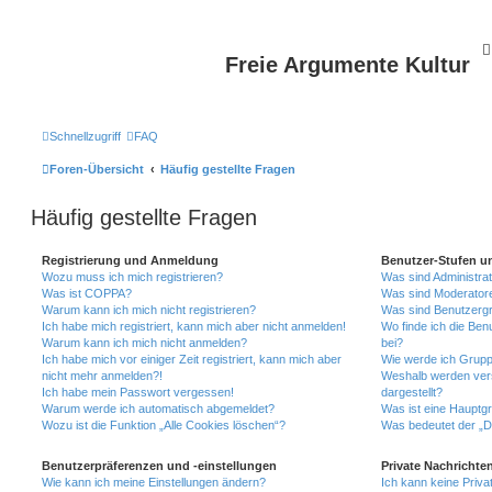
Freie Argumente Kultur
Schnellzugriff
FAQ
Foren-Übersicht
Häufig gestellte Fragen
Häufig gestellte Fragen
Registrierung und Anmeldung
Benutzer-Stufen u
Wozu muss ich mich registrieren?
Was sind Administra
Was ist COPPA?
Was sind Moderator
Warum kann ich mich nicht registrieren?
Was sind Benutzerg
Ich habe mich registriert, kann mich aber nicht anmelden!
Wo finde ich die Ben
Warum kann ich mich nicht anmelden?
bei?
Ich habe mich vor einiger Zeit registriert, kann mich aber
Wie werde ich Grupp
nicht mehr anmelden?!
Weshalb werden ver
Ich habe mein Passwort vergessen!
dargestellt?
Warum werde ich automatisch abgemeldet?
Was ist eine Hauptg
Wozu ist die Funktion „Alle Cookies löschen“?
Was bedeutet der „Da
Benutzerpräferenzen und -einstellungen
Private Nachrichte
Wie kann ich meine Einstellungen ändern?
Ich kann keine Priva