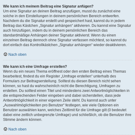
Wie kann ich meinem Beitrag eine Signatur anfügen?
Um eine Signatur an deinen Beitrag anzufügen, musst du zunächst eine
solche in den Einstellungen in deinem persönlichen Bereich entwerfen.
Nachdem du die Signatur erstellt und gespeichert hast, kannst du in jedem
Beitrag das Kästchen „Signatur anhängen“ aktivieren. Du kannst eine Signatur
auch hinzufügen, indem du in deinem persönlichen Bereich das
standardmäßige Anhängen deiner Signatur aktivierst. Wenn du einen
einzelnen Beitrag dennoch ohne Signatur verfassen möchtest, so kannst du
dort einfach das Kontrollkästchen „Signatur anhängen“ wieder deaktivieren.
Nach oben
Wie kann ich eine Umfrage erstellen?
Wenn du ein neues Thema eröffnest oder den ersten Beitrag eines Themas
bearbeitest, findest du ein Register „Umfrage erstellen“ unterhalb des
Formulars zur Beitragserstellung. Solltest du diesen Bereich nicht sehen
können, so hast du wahrscheinlich nicht die Berechtigung, Umfragen zu
erstellen. Du solltest einen Titel und mindestens zwei Antwortmöglichkeiten in
die entsprechenden Felder eingeben und dabei sicherstellen, dass jede
Antwortmöglichkeit in einer eigenen Zeile steht. Du kannst auch unter
„Auswahlmöglichkeiten pro Benutzer“ festlegen, wie viele Optionen ein
Benutzer auswählen kann, welches Zeitlimit für die Umfrage gilt (0 bedeutet
dabei eine zeitlich unbegrenzte Umfrage) und schließlich, ob die Benutzer ihre
Stimme ändern können.
Nach oben