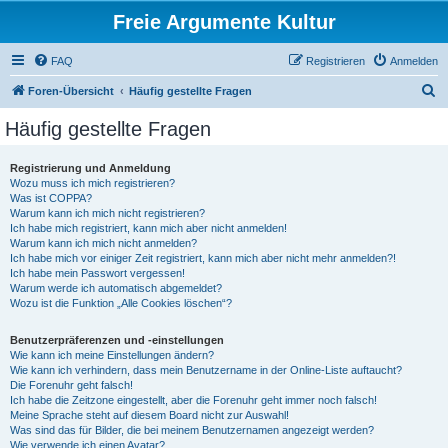
Freie Argumente Kultur
FAQ
Registrieren
Anmelden
S
Foren-Übersicht
Häufig gestellte Fragen
u
Häufig gestellte Fragen
c
h
Registrierung und Anmeldung
Wozu muss ich mich registrieren?
e
Was ist COPPA?
Warum kann ich mich nicht registrieren?
Ich habe mich registriert, kann mich aber nicht anmelden!
Warum kann ich mich nicht anmelden?
Ich habe mich vor einiger Zeit registriert, kann mich aber nicht mehr anmelden?!
Ich habe mein Passwort vergessen!
Warum werde ich automatisch abgemeldet?
Wozu ist die Funktion „Alle Cookies löschen“?
Benutzerpräferenzen und -einstellungen
Wie kann ich meine Einstellungen ändern?
Wie kann ich verhindern, dass mein Benutzername in der Online-Liste auftaucht?
Die Forenuhr geht falsch!
Ich habe die Zeitzone eingestellt, aber die Forenuhr geht immer noch falsch!
Meine Sprache steht auf diesem Board nicht zur Auswahl!
Was sind das für Bilder, die bei meinem Benutzernamen angezeigt werden?
Wie verwende ich einen Avatar?