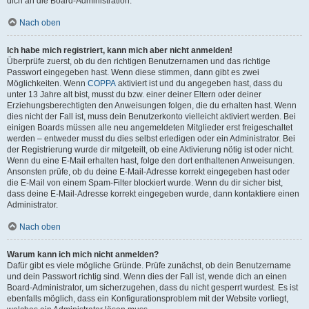
dich an die Board-Administration.
Nach oben
Ich habe mich registriert, kann mich aber nicht anmelden!
Überprüfe zuerst, ob du den richtigen Benutzernamen und das richtige
Passwort eingegeben hast. Wenn diese stimmen, dann gibt es zwei
Möglichkeiten. Wenn
COPPA
aktiviert ist und du angegeben hast, dass du
unter 13 Jahre alt bist, musst du bzw. einer deiner Eltern oder deiner
Erziehungsberechtigten den Anweisungen folgen, die du erhalten hast. Wenn
dies nicht der Fall ist, muss dein Benutzerkonto vielleicht aktiviert werden. Bei
einigen Boards müssen alle neu angemeldeten Mitglieder erst freigeschaltet
werden – entweder musst du dies selbst erledigen oder ein Administrator. Bei
der Registrierung wurde dir mitgeteilt, ob eine Aktivierung nötig ist oder nicht.
Wenn du eine E-Mail erhalten hast, folge den dort enthaltenen Anweisungen.
Ansonsten prüfe, ob du deine E-Mail-Adresse korrekt eingegeben hast oder
die E-Mail von einem Spam-Filter blockiert wurde. Wenn du dir sicher bist,
dass deine E-Mail-Adresse korrekt eingegeben wurde, dann kontaktiere einen
Administrator.
Nach oben
Warum kann ich mich nicht anmelden?
Dafür gibt es viele mögliche Gründe. Prüfe zunächst, ob dein Benutzername
und dein Passwort richtig sind. Wenn dies der Fall ist, wende dich an einen
Board-Administrator, um sicherzugehen, dass du nicht gesperrt wurdest. Es ist
ebenfalls möglich, dass ein Konfigurationsproblem mit der Website vorliegt,