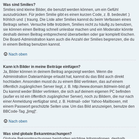
Was sind Smilies?
Smilies sind kleine Bilder, die benutzt werden können, um ein Gefühl
auszudrücken. Für jeden Smilie gibt es einen kurzen Code, z. B. bedeutet :)
fröhlich und :( traurig. Die Liste aller Smilies kannst du beim Verfassen eines
Beitrags sehen. Versuche bitte trotzdem, Smilies nicht zu häufig zu benutzen,
sie können einen Beitrag schnell unlesbar machen und ein Moderator könnte
deshalb deinen Beitrag entsprechend überarbeiten oder gar komplett löschen.
Die Board-Administration kann auch die Anzahl der Smilies begrenzen, die du
in einem Beitrag benutzen kannst.
Nach oben
Kann ich Bilder in meine Beiträge einfügen?
Ja, Bilder können in deinem Beitrag angezeigt werden. Wenn die
Administration Dateianhänge erlaubt hat, kannst du das Bild auch direkt
hochladen. Ansonsten musst du zu einem Bild verlinken, das auf einem
öffentlich zugänglichen Server liegt, z. B. http://www.domain.tld/mein-bild.gif.
Du kannst weder Bilder verlinken, die sich auf deinem eigenen PC befinden
(außer es ist ein öffentlich zugänglicher Server), noch zu Bildern, die nur nach
einer Anmeldung verfügbar sind, z. B. Hotmail- oder Yahoo-Mailboxen, mit
einem Passwort geschützte Seiten usw. Um das Bild anzuzeigen, benutze den
BBCode-Tag „[img]“.
Nach oben
Was sind globale Bekanntmachungen?
Globale Bekanntmachungen beinhalten wichtige Informationen, deshalb