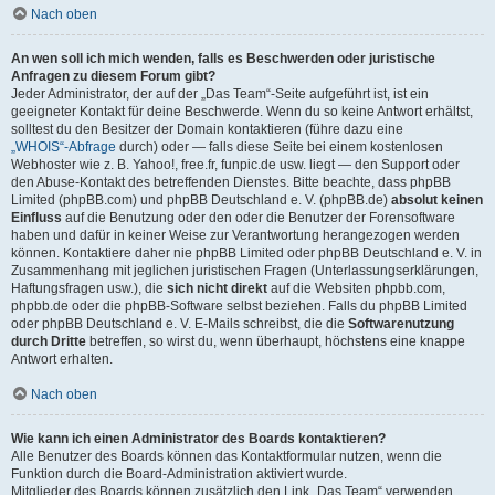
Nach oben
An wen soll ich mich wenden, falls es Beschwerden oder juristische
Anfragen zu diesem Forum gibt?
Jeder Administrator, der auf der „Das Team“-Seite aufgeführt ist, ist ein
geeigneter Kontakt für deine Beschwerde. Wenn du so keine Antwort erhältst,
solltest du den Besitzer der Domain kontaktieren (führe dazu eine
„WHOIS“-Abfrage
durch) oder — falls diese Seite bei einem kostenlosen
Webhoster wie z. B. Yahoo!, free.fr, funpic.de usw. liegt — den Support oder
den Abuse-Kontakt des betreffenden Dienstes. Bitte beachte, dass phpBB
Limited (phpBB.com) und phpBB Deutschland e. V. (phpBB.de)
absolut keinen
Einfluss
auf die Benutzung oder den oder die Benutzer der Forensoftware
haben und dafür in keiner Weise zur Verantwortung herangezogen werden
können. Kontaktiere daher nie phpBB Limited oder phpBB Deutschland e. V. in
Zusammenhang mit jeglichen juristischen Fragen (Unterlassungserklärungen,
Haftungsfragen usw.), die
sich nicht direkt
auf die Websiten phpbb.com,
phpbb.de oder die phpBB-Software selbst beziehen. Falls du phpBB Limited
oder phpBB Deutschland e. V. E-Mails schreibst, die die
Softwarenutzung
durch Dritte
betreffen, so wirst du, wenn überhaupt, höchstens eine knappe
Antwort erhalten.
Nach oben
Wie kann ich einen Administrator des Boards kontaktieren?
Alle Benutzer des Boards können das Kontaktformular nutzen, wenn die
Funktion durch die Board-Administration aktiviert wurde.
Mitglieder des Boards können zusätzlich den Link „Das Team“ verwenden.