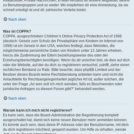
Avatarbilder, Private Nachrichten, E-Mail-Versand an andere Mitglieder, Beitritt
zu Benutzergruppen und so weiter. Wir empfehlen dir eine Anmeldung, da sie
schnell erledigt ist und dir zahlreiche Vorteile bietet.
Nach oben
Was ist COPPA?
COPPA, ausgeschrieben Children’s Online Privacy Protection Act of 1998
(deutsch: Gesetz zum Schutz der Privatsphäre von Kindern im Internet von
1998) ist ein Gesetz in den USA, welches festlegt, dass Websites, die
möglicherweise persönliche Daten von Kindern unter 13 Jahren erheben,
hierzu die Zustimmung der Eltern beziehungsweise des oder der
Erziehungsberechtigten benötigen. Wenn du dir unsicher bist, ob dies auf dich
oder die Website, auf der du dich zu registrieren versuchst, zutrifft, ziehe einen
rechtlichen Beistand zu Rate. Bitte beachte, dass phpBB Limited und der
Besitzer dieses Boards keine Rechtsberatung anbieten kann und nicht die
Anlaufstelle für Rechtsangelegenheiten jeglicher Art ist; außer solchen, die
unter der Frage „An wen soll ich mich wenden, falls es Beschwerden oder
juristische Anfragen zu diesem Forum gibt?“ behandelt werden.
Nach oben
Warum kann ich mich nicht registrieren?
Es kann sein, dass die Board-Administration die Registrierung komplett
ausgeschaltet hat, damit sich keine neuen Benutzer mehr anmelden können.
Es könnte auch sein, dass deine IP-Adresse oder der Benutzername, mit dem
du dich registrieren möchtest, gesperrt wurden. Um Hilfe zu erhalten, wende